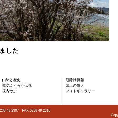
きました
由緒と歴史
厄除け祈願
諏訪ふくろう伝説
郷土の偉人
境内散歩
フォトギャラリー
49-2307 FAX.0238-49-2316
Copy