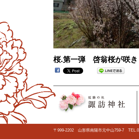
桜.第一弾 啓翁桜が咲
〒999-2202 山形県南陽市元中山759-7 TEL.0238-